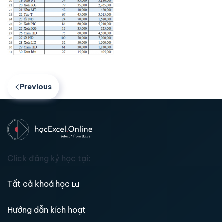
Previous
Click đăng ký học tại:
Tất cả khoá học
📖
Hướng dẫn kích hoạt