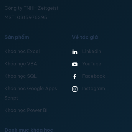
Công ty TNHH Zeitgeist
MST:
0315976395
Sản phẩm
Về tác giả
Khóa học Excel
Linkedin
Khóa học VBA
YouTube
Khóa học SQL
Facebook
Khóa học Google Apps
Instagram
Script
Khóa học Power BI
Danh mục khóa học