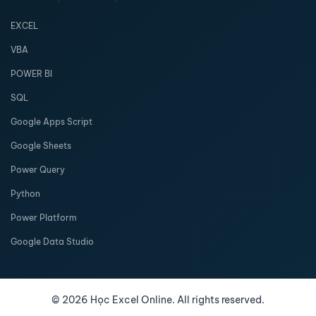
EXCEL
VBA
POWER BI
SQL
Google Apps Script
Google Sheets
Power Query
Python
Power Platform
Google Data Studio
©
2026
Học Excel Online. All rights reserved.