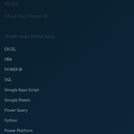
Script
Khóa học Power BI
Danh mục khóa học
EXCEL
VBA
POWER BI
SQL
Google Apps Script
Google Sheets
Power Query
Python
Power Platform