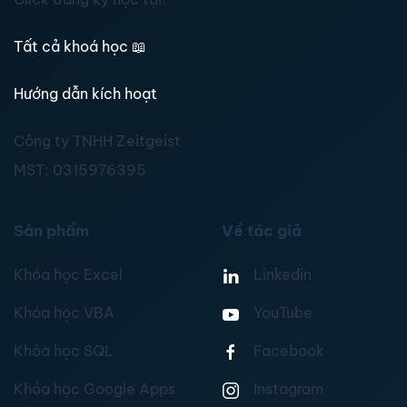
Tất cả khoá học
📖
Hướng dẫn kích hoạt
Công ty TNHH Zeitgeist
MST:
0315976395
Sản phẩm
Về tác giả
Khóa học Excel
Linkedin
Khóa học VBA
YouTube
Khóa học SQL
Facebook
Khóa học Google Apps
Instagram