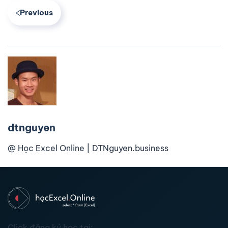
Previous
dtnguyen
@ Học Excel Online | DTNguyen.business
Click đăng ký học tại: