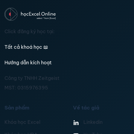
Click đăng ký học tại:
Tất cả khoá học
📖
Hướng dẫn kích hoạt
Công ty TNHH Zeitgeist
MST:
0315976395
Sản phẩm
Về tác giả
Khóa học Excel
Linkedin