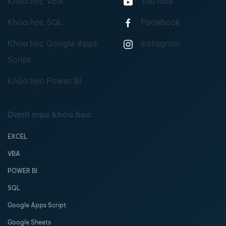
Khóa học VBA
YouTube
Khóa học SQL
Facebook
Khóa học Google Apps
Instagram
Script
Khóa học Power BI
Danh mục khóa học
EXCEL
VBA
POWER BI
SQL
Google Apps Script
Google Sheets