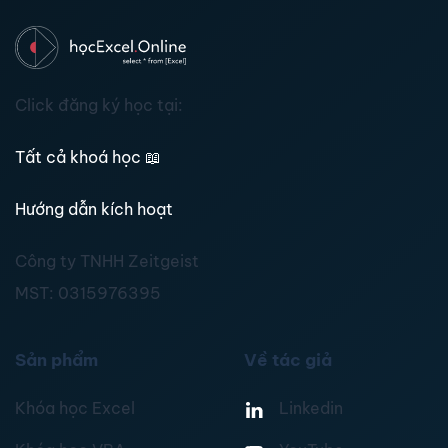
Click đăng ký học tại:
Tất cả khoá học
📖
Hướng dẫn kích hoạt
Công ty TNHH Zeitgeist
MST:
0315976395
Sản phẩm
Về tác giả
Khóa học Excel
Linkedin