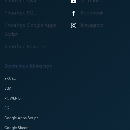
Khóa học VBA
YouTube
Khóa học SQL
Facebook
Khóa học Google Apps
Instagram
Script
Khóa học Power BI
Danh mục khóa học
EXCEL
VBA
POWER BI
SQL
Google Apps Script
Google Sheets