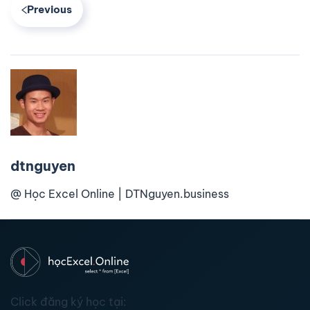
Previous
dtnguyen
@ Học Excel Online | DTNguyen.business
Click đăng ký học tại: