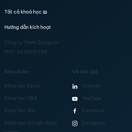
Tất cả khoá học
📖
Hướng dẫn kích hoạt
Công ty TNHH Zeitgeist
MST:
0315976395
Sản phẩm
Về tác giả
Khóa học Excel
Linkedin
Khóa học VBA
YouTube
Khóa học SQL
Facebook
Khóa học Google Apps
Instagram