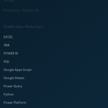
Script
Khóa học Power BI
Danh mục khóa học
EXCEL
VBA
POWER BI
SQL
Google Apps Script
Google Sheets
Power Query
Python
Power Platform