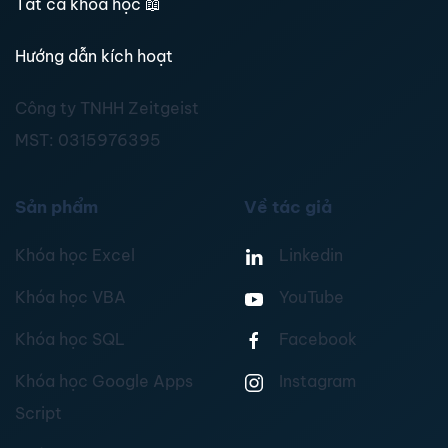
Tất cả khoá học
📖
Hướng dẫn kích hoạt
Công ty TNHH Zeitgeist
MST:
0315976395
Sản phẩm
Về tác giả
Khóa học Excel
Linkedin
Khóa học VBA
YouTube
Khóa học SQL
Facebook
Khóa học Google Apps
Instagram
Script