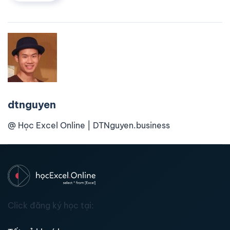
dtnguyen
@ Học Excel Online | DTNguyen.business
Click đăng ký học tại: