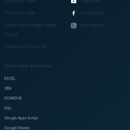
Khóa học VBA
YouTube
Khóa học SQL
Facebook
Khóa học Google Apps
Instagram
Script
Khóa học Power BI
Danh mục khóa học
EXCEL
VBA
POWER BI
SQL
Google Apps Script
Google Sheets