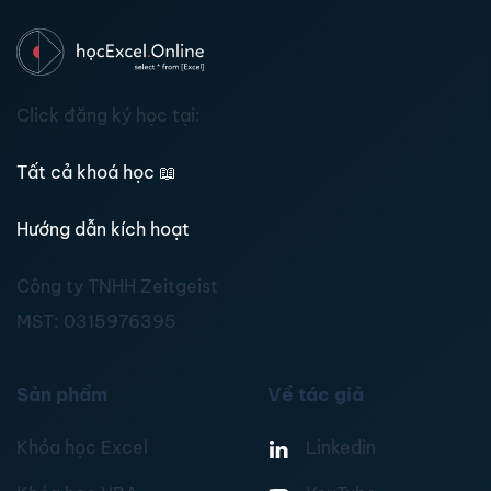
Click đăng ký học tại:
Tất cả khoá học
📖
Hướng dẫn kích hoạt
Công ty TNHH Zeitgeist
MST:
0315976395
Sản phẩm
Về tác giả
Khóa học Excel
Linkedin