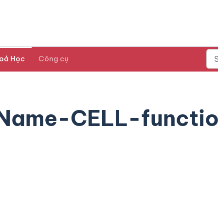
oá Học
Công cụ
Name-CELL-functi