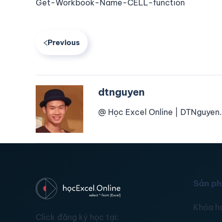
Get-Workbook-Name-CELL-function
Previous
dtnguyen
@ Học Excel Online | DTNguyen.
Sản p
Khóa h
Click đăng ký học tại: