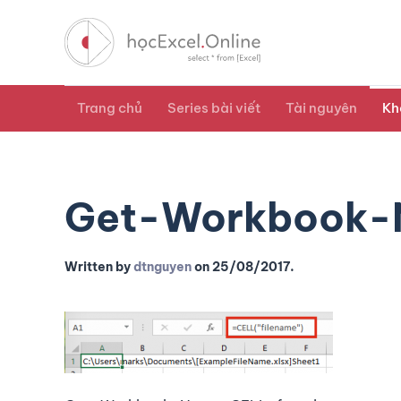
Trang chủ
Series bài viết
Tài nguyên
Kh
Get-Workbook-
Written by
dtnguyen
on
25/08/2017
.