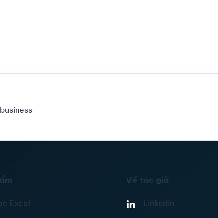
business
hẩm
Về tác giả
ọc Excel
Linkedin