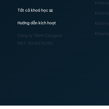
Khóa h
Tất cả khoá học
📖
Khóa h
Hướng dẫn kích hoạt
Khóa h
Khóa h
Công ty TNHH Zeitgeist
MST:
0315976395