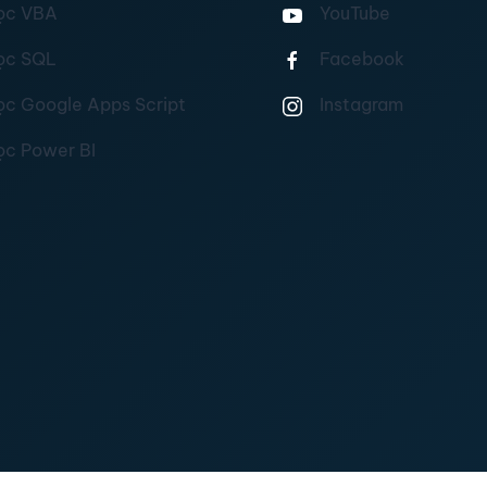
ọc VBA
YouTube
ọc SQL
Facebook
ọc Google Apps Script
Instagram
ọc Power BI