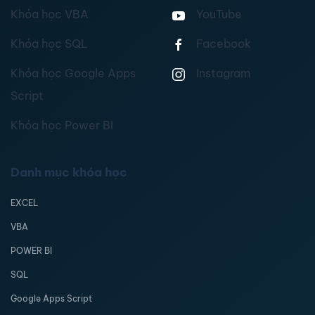
Khóa học VBA
YouTube
Khóa học SQL
Facebook
Khóa học Google Apps
Instagram
Script
Khóa học Power BI
Danh mục khóa học
EXCEL
VBA
POWER BI
SQL
Google Apps Script