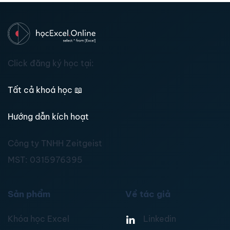
Click đăng ký học tại:
Tất cả khoá học
📖
Hướng dẫn kích hoạt
Công ty TNHH Zeitgeist
MST:
0315976395
Sản phẩm
Về tác giả
Khóa học Excel
Linkedin