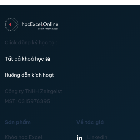
Click đăng ký học tại:
Tất cả khoá học
📖
Hướng dẫn kích hoạt
Công ty TNHH Zeitgeist
MST:
0315976395
Sản phẩm
Về tác giả
Khóa học Excel
Linkedin