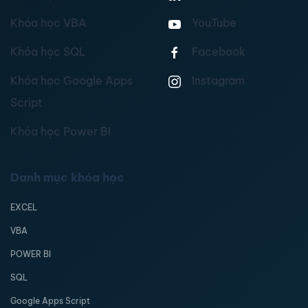
Khóa học VBA
YouTube
Khóa học SQL
Facebook
Khóa học Google Apps
Instagram
Script
Khóa học Power BI
Danh mục khóa học
EXCEL
VBA
POWER BI
SQL
Google Apps Script