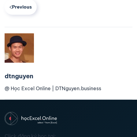
Previous
dtnguyen
@ Học Excel Online | DTNguyen.business
Click đăng ký học tại: