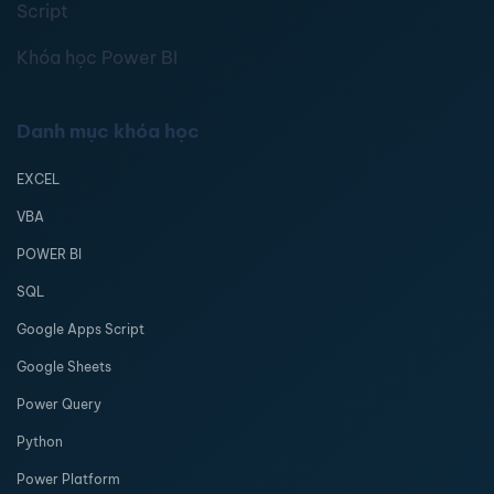
Script
Khóa học Power BI
Danh mục khóa học
EXCEL
VBA
POWER BI
SQL
Google Apps Script
Google Sheets
Power Query
Python
Power Platform