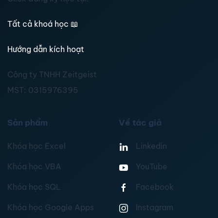
Tất cả khoá học
📖
Hướng dẫn kích hoạt
Công ty TNHH Zeitgeist
MST:
0315976395
Sản phẩm
Về tác giả
Khóa học Excel
Linkedin
Khóa học VBA
YouTube
Khóa học SQL
Facebook
Khóa học Google Apps
Instagram