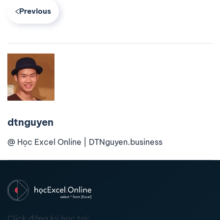
Previous
dtnguyen
@ Học Excel Online | DTNguyen.business
Click đăng ký học tại: