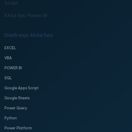
Script
Khóa học Power BI
Danh mục khóa học
EXCEL
VBA
POWER BI
SQL
Google Apps Script
Google Sheets
Power Query
Python
Power Platform