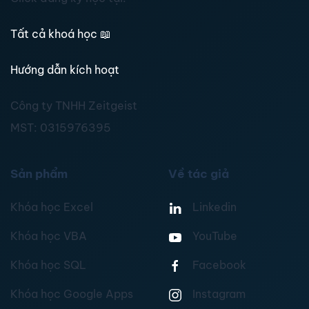
Tất cả khoá học
📖
Hướng dẫn kích hoạt
Công ty TNHH Zeitgeist
MST:
0315976395
Sản phẩm
Về tác giả
Khóa học Excel
Linkedin
Khóa học VBA
YouTube
Khóa học SQL
Facebook
Khóa học Google Apps
Instagram