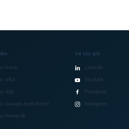
hẩm
Về tác giả
ọc Excel
Linkedin
ọc VBA
YouTube
ọc SQL
Facebook
ọc Google Apps Script
Instagram
ọc Power BI