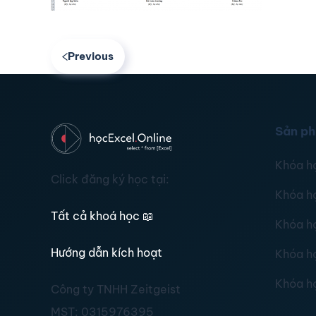
Previous
Sản p
Khóa h
Click đăng ký học tại:
Khóa h
Tất cả khoá học
📖
Khóa h
Hướng dẫn kích hoạt
Khóa h
Khóa h
Công ty TNHH Zeitgeist
MST:
0315976395