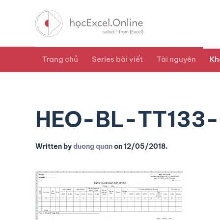
Trang chủ
Series bài viết
Tài nguyên
Kh
HEO-BL-TT133-
Written by
duong quan
on
12/05/2018
.