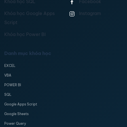
Khóa học SQL
Facebook
Khóa học Google Apps
Instagram
Script
Khóa học Power BI
Danh mục khóa học
EXCEL
VBA
POWER BI
SQL
Google Apps Script
Google Sheets
Power Query