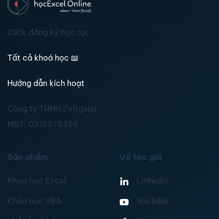
Click đăng ký học tại:
Tất cả khoá học
📖
Hướng dẫn kích hoạt
Công ty TNHH Zeitgeist
MST:
0315976395
Sản phẩm
Về tác giả
Khóa học Excel
Linkedin
Khóa học VBA
YouTube