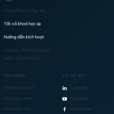
Click đăng ký học tại:
Tất cả khoá học
📖
Hướng dẫn kích hoạt
Công ty TNHH Zeitgeist
MST:
0315976395
Sản phẩm
Về tác giả
Khóa học Excel
Linkedin
Khóa học VBA
YouTube
Khóa học SQL
Facebook