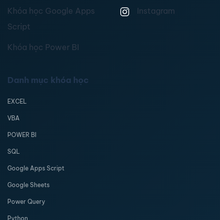
Khóa học Google Apps
Instagram
Script
Khóa học Power BI
Danh mục khóa học
EXCEL
VBA
POWER BI
SQL
Google Apps Script
Google Sheets
Power Query
Python