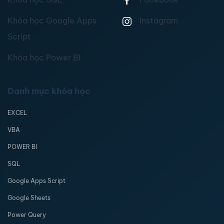
Khóa học Google Apps
Instagram
Script
Khóa học Power BI
Danh mục khóa học
EXCEL
VBA
POWER BI
SQL
Google Apps Script
Google Sheets
Power Query