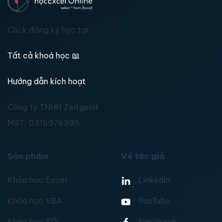
Click đăng ký học tại:
Tất cả khoá học
📖
Hướng dẫn kích hoạt
Công ty TNHH Zeitgeist
MST:
0315976395
Sản phẩm
Về tác giả
Khóa học Excel
Linkedin
Khóa học VBA
YouTube
Khóa học SQL
Facebook