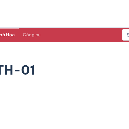
oá Học
Công cụ
TH-01