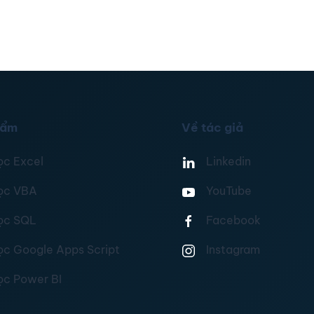
hẩm
Về tác giả
ọc Excel
Linkedin
ọc VBA
YouTube
ọc SQL
Facebook
ọc Google Apps Script
Instagram
ọc Power BI