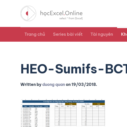
Trang chủ
Series bài viết
Tài nguyên
Kh
HEO-Sumifs-BC
Written by
duong quan
on
19/03/2018
.