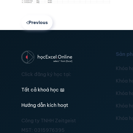
Previous
Sản p
Khóa h
Click đăng ký học tại:
Khóa h
Tất cả khoá học
📖
Khóa h
Hướng dẫn kích hoạt
Khóa h
Khóa h
Công ty TNHH Zeitgeist
MST:
0315976395