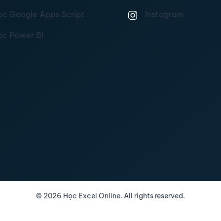
ọc Google Apps Script
Instagram
ọc Power BI
©
2026
Học Excel Online. All rights reserved.