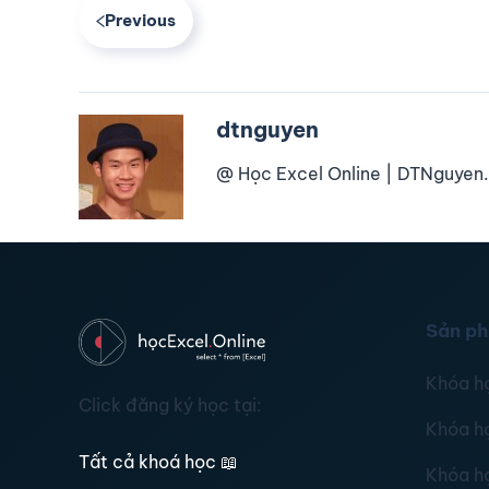
Previous
dtnguyen
@ Học Excel Online | DTNguyen.
Sản p
Khóa h
Click đăng ký học tại:
Khóa h
Tất cả khoá học
📖
Khóa h