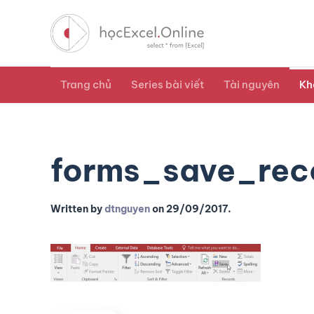
Trang chủ
Series bài viết
Tài nguyên
Kh
forms_save_rec
Written by
dtnguyen
on
29/09/2017
.