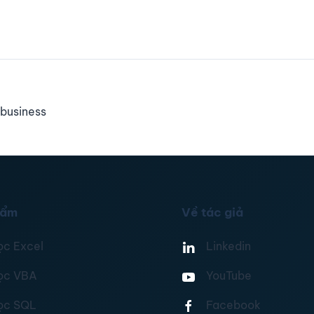
business
hẩm
Về tác giả
ọc Excel
Linkedin
ọc VBA
YouTube
ọc SQL
Facebook