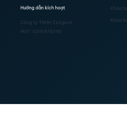
Hướng dẫn kích hoạt
Khóa h
Khóa h
Công ty TNHH Zeitgeist
MST:
0315976395