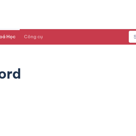
oá Học
Công cụ
ord