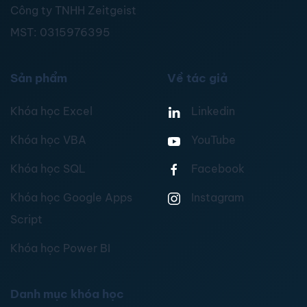
Công ty TNHH Zeitgeist
MST:
0315976395
Sản phẩm
Về tác giả
Khóa học Excel
Linkedin
Khóa học VBA
YouTube
Khóa học SQL
Facebook
Khóa học Google Apps
Instagram
Script
Khóa học Power BI
Danh mục khóa học