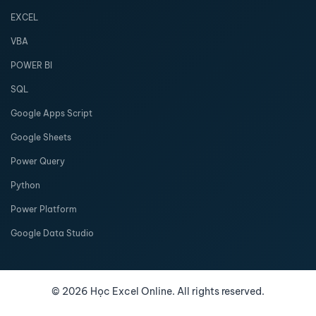
EXCEL
VBA
POWER BI
SQL
Google Apps Script
Google Sheets
Power Query
Python
Power Platform
Google Data Studio
©
2026
Học Excel Online. All rights reserved.