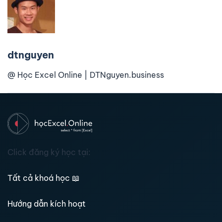
dtnguyen
@ Học Excel Online | DTNguyen.business
Click đăng ký học tại:
Tất cả khoá học
📖
Hướng dẫn kích hoạt