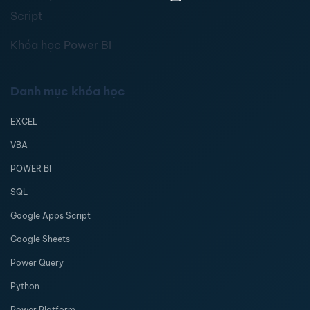
Script
Khóa học Power BI
Danh mục khóa học
EXCEL
VBA
POWER BI
SQL
Google Apps Script
Google Sheets
Power Query
Python
Power Platform