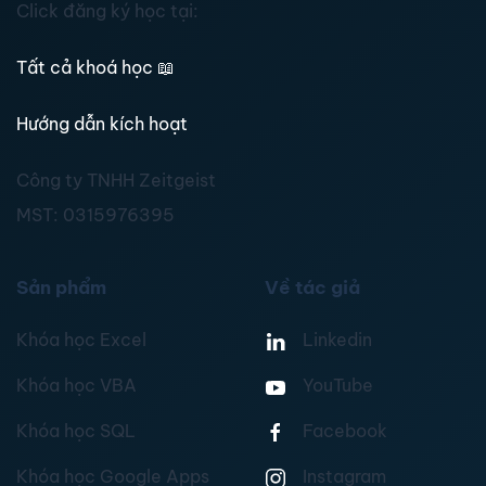
Click đăng ký học tại:
Tất cả khoá học
📖
Hướng dẫn kích hoạt
Công ty TNHH Zeitgeist
MST:
0315976395
Sản phẩm
Về tác giả
Khóa học Excel
Linkedin
Khóa học VBA
YouTube
Khóa học SQL
Facebook
Khóa học Google Apps
Instagram