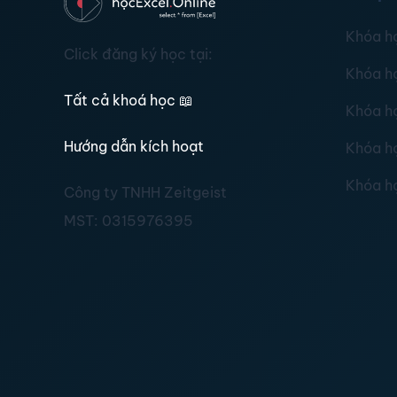
Khóa h
Click đăng ký học tại:
Khóa h
Tất cả khoá học
📖
Khóa h
Hướng dẫn kích hoạt
Khóa h
Khóa h
Công ty TNHH Zeitgeist
MST:
0315976395