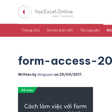
Trang chủ
Series bài viết
Tài nguyên
Kh
form-access-20
Written by
dtnguyen
on
29/09/2017
.