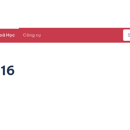
oá Học
Công cụ
16