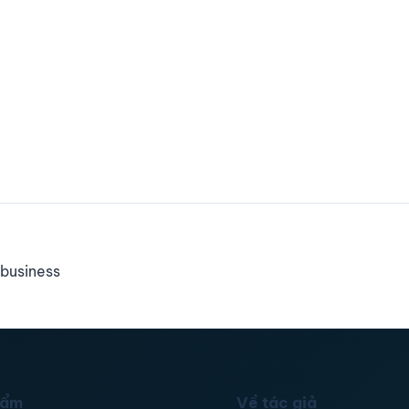
business
hẩm
Về tác giả