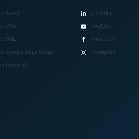
ọc Excel
Linkedin
ọc VBA
YouTube
ọc SQL
Facebook
ọc Google Apps Script
Instagram
ọc Power BI