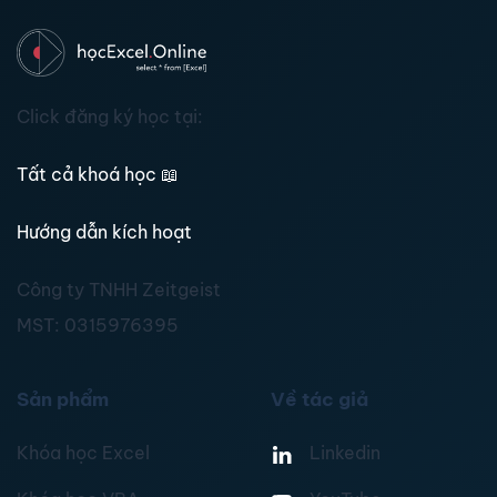
Click đăng ký học tại:
Tất cả khoá học
📖
Hướng dẫn kích hoạt
Công ty TNHH Zeitgeist
MST:
0315976395
Sản phẩm
Về tác giả
Khóa học Excel
Linkedin