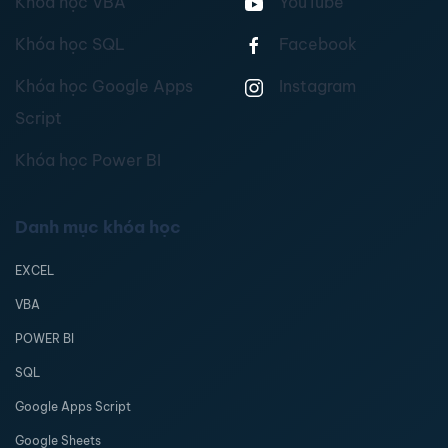
Khóa học VBA
YouTube
Khóa học SQL
Facebook
Khóa học Google Apps
Instagram
Script
Khóa học Power BI
Danh mục khóa học
EXCEL
VBA
POWER BI
SQL
Google Apps Script
Google Sheets