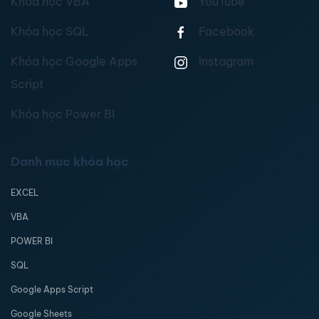
Khóa học VBA
YouTube
Khóa học SQL
Facebook
Khóa học Google Apps
Instagram
Script
Khóa học Power BI
Danh mục khóa học
EXCEL
VBA
POWER BI
SQL
Google Apps Script
Google Sheets