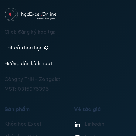
Click đăng ký học tại:
Tất cả khoá học
📖
Hướng dẫn kích hoạt
Công ty TNHH Zeitgeist
MST:
0315976395
Sản phẩm
Về tác giả
Khóa học Excel
Linkedin