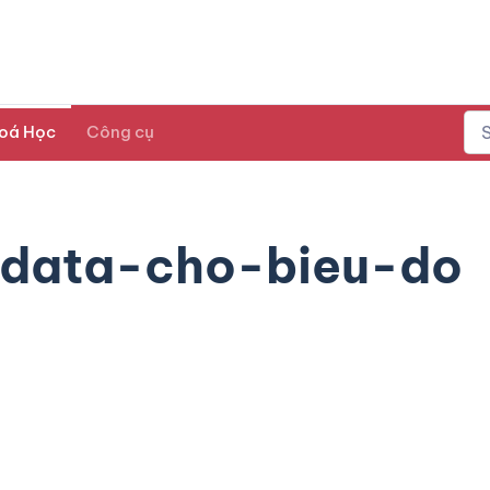
oá Học
Công cụ
-data-cho-bieu-do