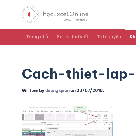
Trang chủ
Series bài viết
Tài nguyên
Kh
Cach-thiet-lap
Written by
duong quan
on
23/07/2018
.