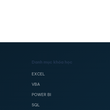
Danh mục khóa học
EXCEL
VBA
POWER BI
SQL