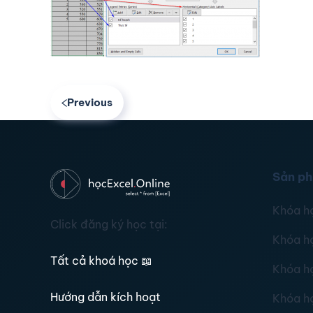
Previous
Sản p
Khóa h
Click đăng ký học tại:
Khóa h
Tất cả khoá học
📖
Khóa h
Hướng dẫn kích hoạt
Khóa h