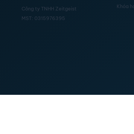
Khóa h
Công ty TNHH Zeitgeist
MST:
0315976395