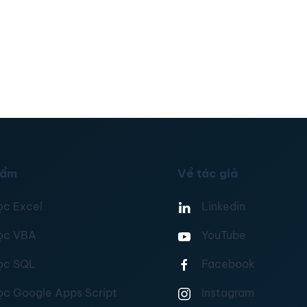
hẩm
Về tác giả
ọc Excel
Linkedin
ọc VBA
YouTube
ọc SQL
Facebook
ọc Google Apps Script
Instagram