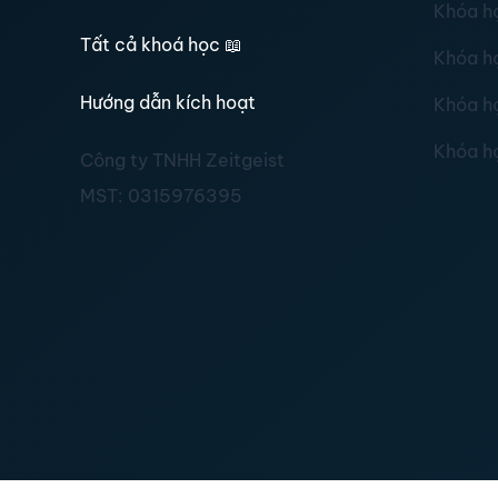
Khóa h
Tất cả khoá học
📖
Khóa h
Hướng dẫn kích hoạt
Khóa h
Khóa h
Công ty TNHH Zeitgeist
MST:
0315976395