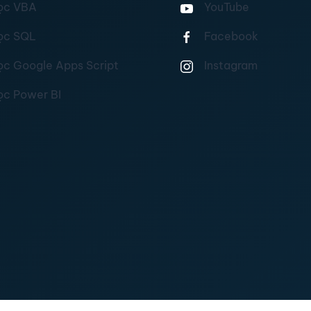
ọc VBA
YouTube
ọc SQL
Facebook
ọc Google Apps Script
Instagram
ọc Power BI