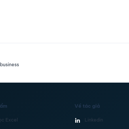
business
hẩm
Về tác giả
ọc Excel
Linkedin