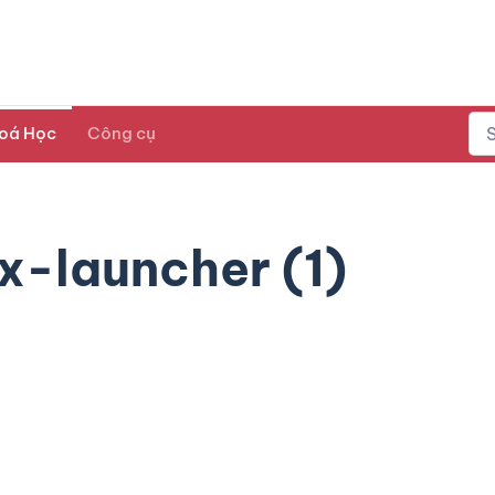
oá Học
Công cụ
x-launcher (1)