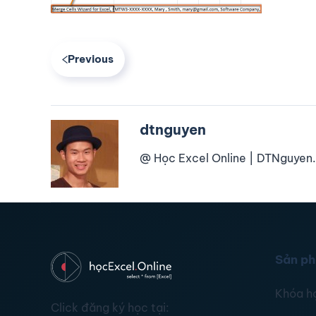
Previous
dtnguyen
@ Học Excel Online | DTNguyen.
Sản p
Khóa h
Click đăng ký học tại: