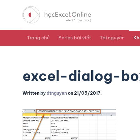
Trang chủ
Series bài viết
Tài nguyên
Kh
excel-dialog-bo
Written by
dtnguyen
on
21/05/2017
.