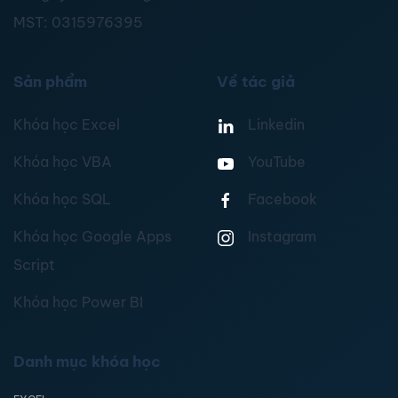
MST:
0315976395
Sản phẩm
Về tác giả
Khóa học Excel
Linkedin
Khóa học VBA
YouTube
Khóa học SQL
Facebook
Khóa học Google Apps
Instagram
Script
Khóa học Power BI
Danh mục khóa học