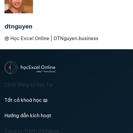
dtnguyen
@ Học Excel Online | DTNguyen.business
Click đăng ký học tại:
Tất cả khoá học
📖
Hướng dẫn kích hoạt
Công ty TNHH Zeitgeist