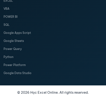
EXCEL
VBA
POWER BI
SQL
Google Apps Script
Google Sheets
Power Query
Python
Power Platform
Google Data Studio
©
2026
Học Excel Online. All rights reserved.