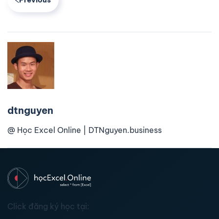
dtnguyen
@ Học Excel Online | DTNguyen.business
Click đăng ký học tại: