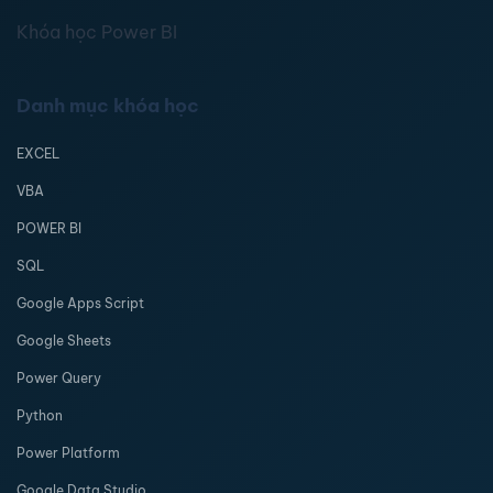
Khóa học Power BI
Danh mục khóa học
EXCEL
VBA
POWER BI
SQL
Google Apps Script
Google Sheets
Power Query
Python
Power Platform
Google Data Studio