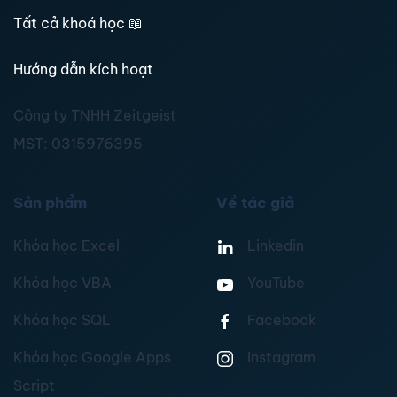
Tất cả khoá học
📖
Hướng dẫn kích hoạt
Công ty TNHH Zeitgeist
MST:
0315976395
Sản phẩm
Về tác giả
Khóa học Excel
Linkedin
Khóa học VBA
YouTube
Khóa học SQL
Facebook
Khóa học Google Apps
Instagram
Script