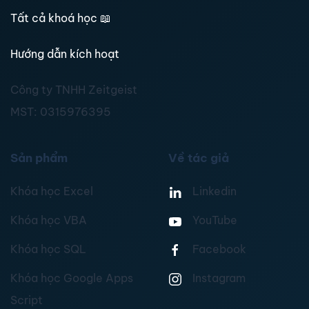
Tất cả khoá học
📖
Hướng dẫn kích hoạt
Công ty TNHH Zeitgeist
MST:
0315976395
Sản phẩm
Về tác giả
Khóa học Excel
Linkedin
Khóa học VBA
YouTube
Khóa học SQL
Facebook
Khóa học Google Apps
Instagram
Script