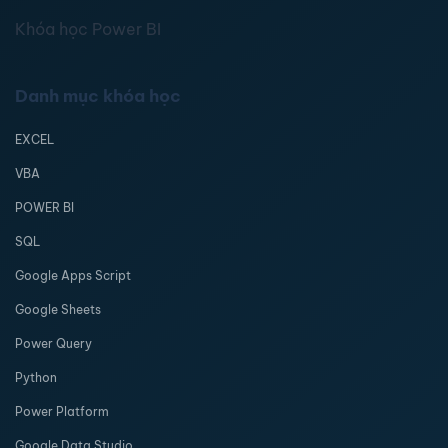
Khóa học Power BI
Danh mục khóa học
EXCEL
VBA
POWER BI
SQL
Google Apps Script
Google Sheets
Power Query
Python
Power Platform
Google Data Studio