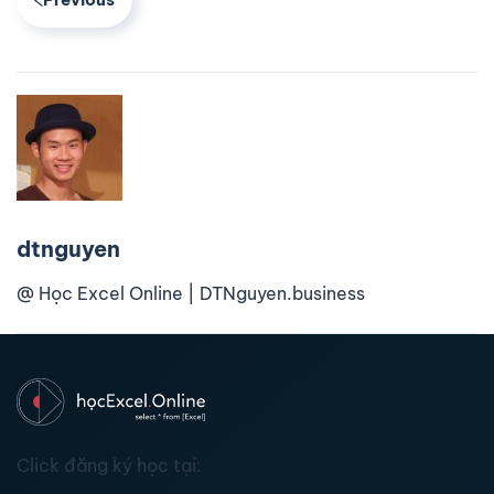
dtnguyen
@ Học Excel Online | DTNguyen.business
Click đăng ký học tại: