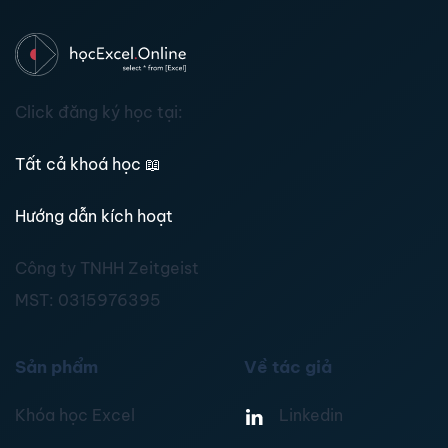
Click đăng ký học tại:
Tất cả khoá học
📖
Hướng dẫn kích hoạt
Công ty TNHH Zeitgeist
MST:
0315976395
Sản phẩm
Về tác giả
Khóa học Excel
Linkedin