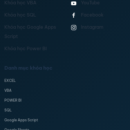
Khóa học VBA
YouTube
Khóa học SQL
Facebook
Khóa học Google Apps
Instagram
Script
Khóa học Power BI
Danh mục khóa học
EXCEL
VBA
POWER BI
SQL
Google Apps Script
Google Sheets