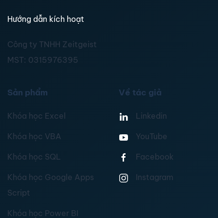
Hướng dẫn kích hoạt
Công ty TNHH Zeitgeist
MST:
0315976395
Sản phẩm
Về tác giả
Khóa học Excel
Linkedin
Khóa học VBA
YouTube
Khóa học SQL
Facebook
Khóa học Google Apps
Instagram
Script
Khóa học Power BI