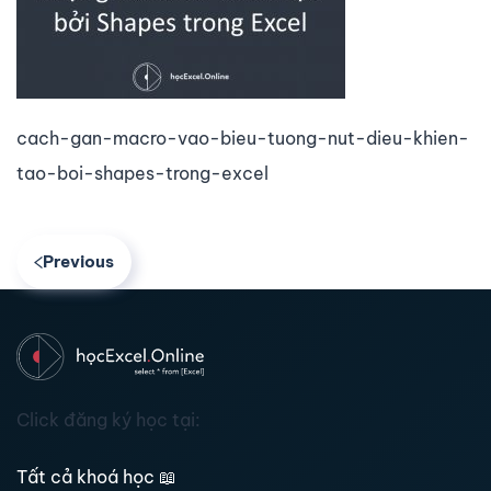
cach-gan-macro-vao-bieu-tuong-nut-dieu-khien-
tao-boi-shapes-trong-excel
Previous
Click đăng ký học tại:
Tất cả khoá học
📖