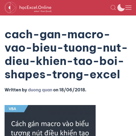
cach-gan-macro-
vao-bieu-tuong-nut-
dieu-khien-tao-boi-
shapes-trong-excel
Written by
duong quan
on
18/06/2018
.