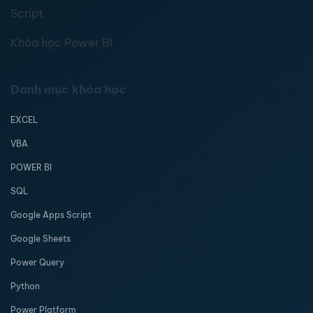
Script
Khóa học Power BI
Danh mục khóa học
EXCEL
VBA
POWER BI
SQL
Google Apps Script
Google Sheets
Power Query
Python
Power Platform