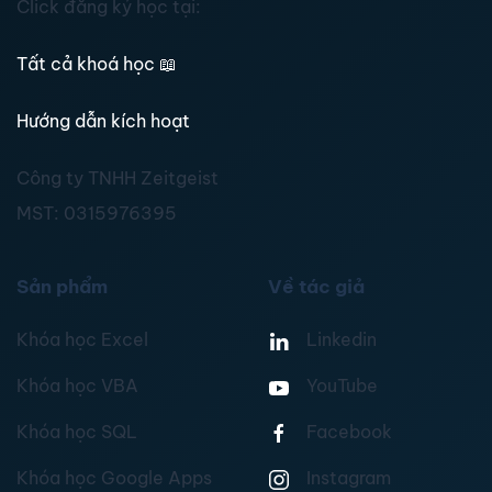
Click đăng ký học tại:
Tất cả khoá học
📖
Hướng dẫn kích hoạt
Công ty TNHH Zeitgeist
MST:
0315976395
Sản phẩm
Về tác giả
Khóa học Excel
Linkedin
Khóa học VBA
YouTube
Khóa học SQL
Facebook
Khóa học Google Apps
Instagram