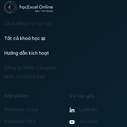
Click đăng ký học tại:
Tất cả khoá học
📖
Hướng dẫn kích hoạt
Công ty TNHH Zeitgeist
MST:
0315976395
Sản phẩm
Về tác giả
Khóa học Excel
Linkedin
Khóa học VBA
YouTube