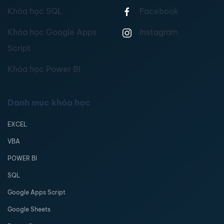
Khóa học SQL
Facebook
Khóa học Google Apps
Instagram
Script
Khóa học Power BI
Danh mục khóa học
EXCEL
VBA
POWER BI
SQL
Google Apps Script
Google Sheets