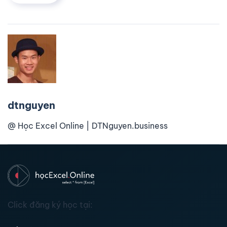
dtnguyen
@ Học Excel Online | DTNguyen.business
Click đăng ký học tại: