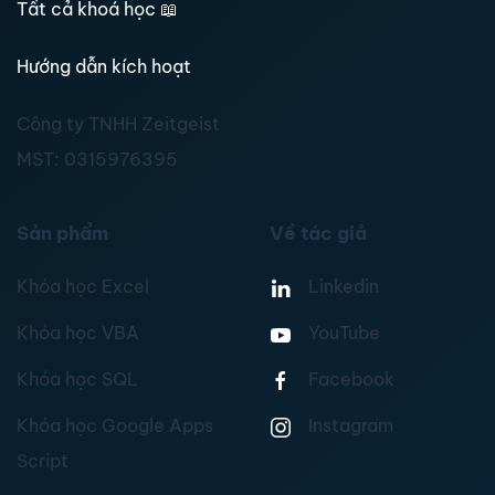
Tất cả khoá học
📖
Hướng dẫn kích hoạt
Công ty TNHH Zeitgeist
MST:
0315976395
Sản phẩm
Về tác giả
Khóa học Excel
Linkedin
Khóa học VBA
YouTube
Khóa học SQL
Facebook
Khóa học Google Apps
Instagram
Script