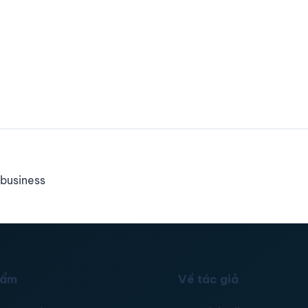
business
hẩm
Về tác giả