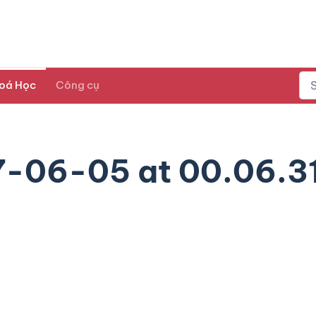
oá Học
Công cụ
7-06-05 at 00.06.3