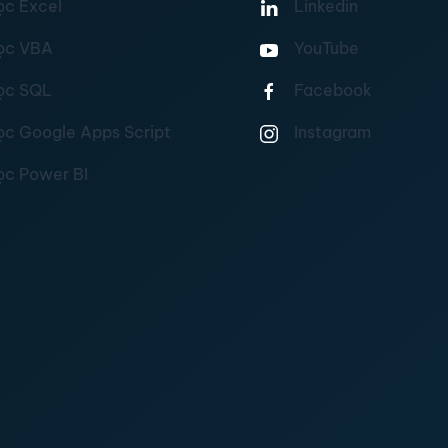
ọc Excel
Linkedin
ọc VBA
YouTube
ọc SQL
Facebook
ọc Google Apps Script
Instagram
ọc Power BI