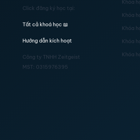
Khóa h
Click đăng ký học tại:
Khóa h
Tất cả khoá học
📖
Khóa h
Hướng dẫn kích hoạt
Khóa h
Khóa h
Công ty TNHH Zeitgeist
MST:
0315976395