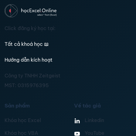
Click đăng ký học tại:
Tất cả khoá học
📖
Hướng dẫn kích hoạt
Công ty TNHH Zeitgeist
MST:
0315976395
Sản phẩm
Về tác giả
Khóa học Excel
Linkedin
Khóa học VBA
YouTube