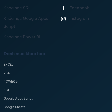
Khóa học SQL
Facebook
Khóa học Google Apps
Instagram
Script
Khóa học Power BI
Danh mục khóa học
EXCEL
VBA
POWER BI
SQL
Google Apps Script
Google Sheets