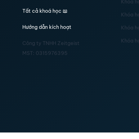
Khóa h
Tất cả khoá học
📖
Khóa h
Hướng dẫn kích hoạt
Khóa h
Khóa h
Công ty TNHH Zeitgeist
MST:
0315976395