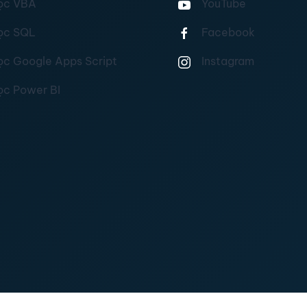
ọc VBA
YouTube
ọc SQL
Facebook
ọc Google Apps Script
Instagram
ọc Power BI