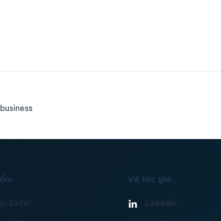
business
hẩm
Về tác giả
ọc Excel
Linkedin