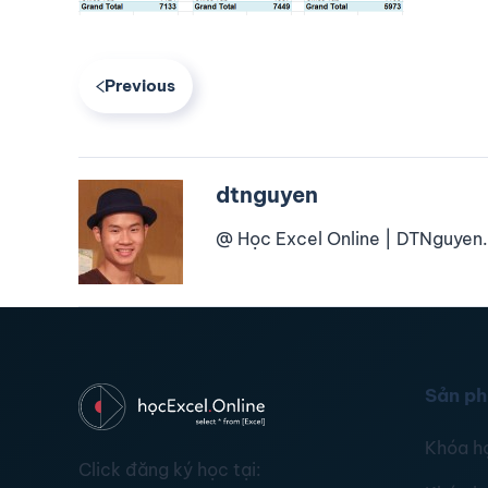
Previous
dtnguyen
@ Học Excel Online | DTNguyen.
Sản p
Khóa h
Click đăng ký học tại: