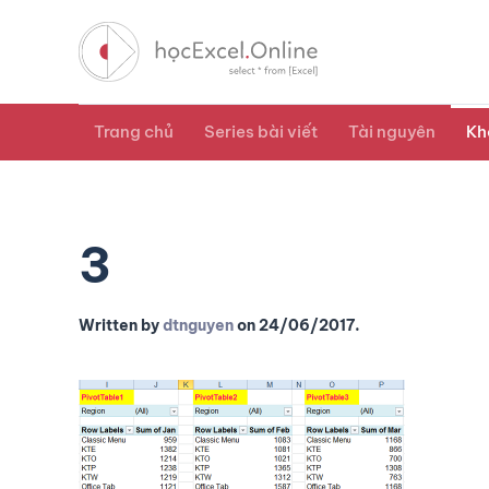
Trang chủ
Series bài viết
Tài nguyên
Kh
3
Written by
dtnguyen
on
24/06/2017
.