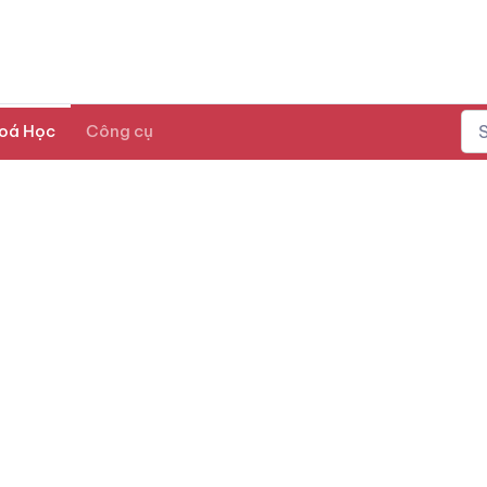
oá Học
Công cụ