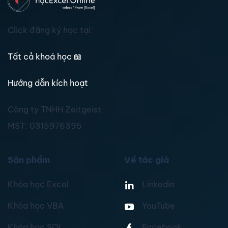
Click đăng ký học tại:
Tất cả khoá học
📖
Hướng dẫn kích hoạt
Công ty TNHH Zeitgeist
MST:
0315976395
Sản phẩm
Về tác giả
Khóa học Excel
Linkedin
Khóa học VBA
YouTube
Khóa học SQL
Facebook