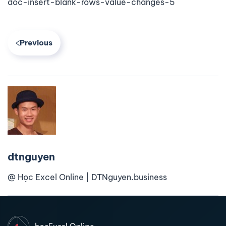
doc-insert-blank-rows-value-changes-5
Previous
dtnguyen
@ Học Excel Online | DTNguyen.business