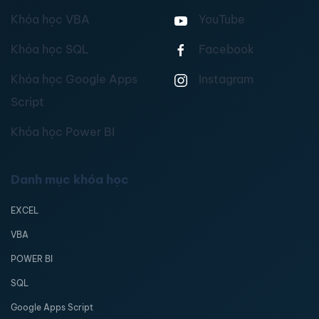
Khóa học VBA
YouTube
Khóa học SQL
Facebook
Khóa học Google Apps
Instagram
Script
Khóa học Power BI
Danh mục khóa học
EXCEL
VBA
POWER BI
SQL
Google Apps Script