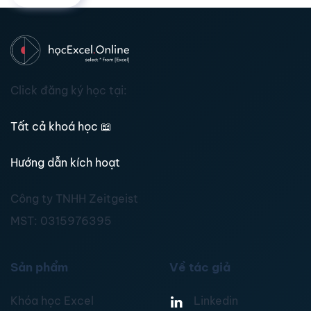
Click đăng ký học tại:
Tất cả khoá học
📖
Hướng dẫn kích hoạt
Công ty TNHH Zeitgeist
MST:
0315976395
Sản phẩm
Về tác giả
Khóa học Excel
Linkedin