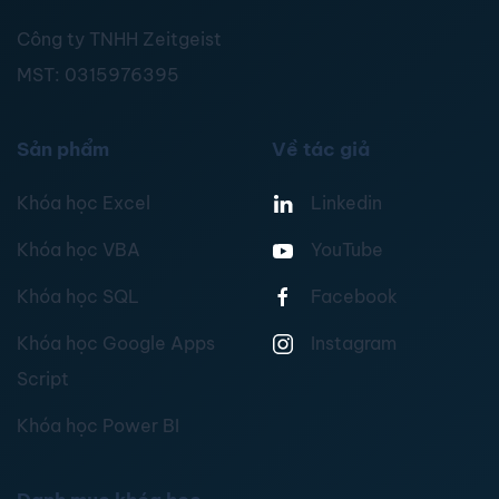
Công ty TNHH Zeitgeist
MST:
0315976395
Sản phẩm
Về tác giả
Khóa học Excel
Linkedin
Khóa học VBA
YouTube
Khóa học SQL
Facebook
Khóa học Google Apps
Instagram
Script
Khóa học Power BI