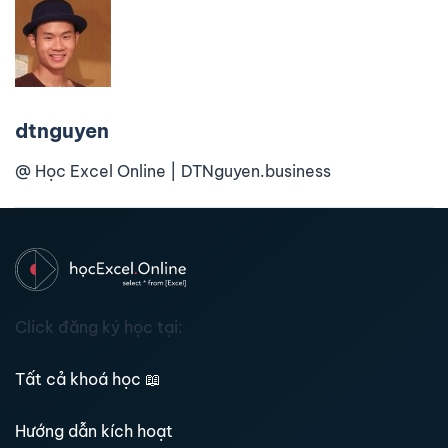
dtnguyen
@ Học Excel Online | DTNguyen.business
Click đăng ký học tại:
Tất cả khoá học
📖
Hướng dẫn kích hoạt