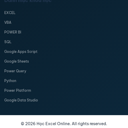
Danh mục khóa học
EXCEL
VBA
POWER BI
SQL
Google Apps Script
Google Sheets
Power Query
Python
Power Platform
Google Data Studio
©
2026
Học Excel Online. All rights reserved.