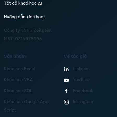
Tất cả khoá học
📖
Hướng dẫn kích hoạt
Công ty TNHH Zeitgeist
MST:
0315976395
Sản phẩm
Về tác giả
Khóa học Excel
Linkedin
Khóa học VBA
YouTube
Khóa học SQL
Facebook
Khóa học Google Apps
Instagram
Script