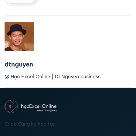
dtnguyen
@ Học Excel Online | DTNguyen.business
Click đăng ký học tại: