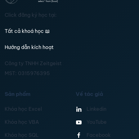
Click đăng ký học tại:
Tất cả khoá học
📖
Hướng dẫn kích hoạt
Công ty TNHH Zeitgeist
MST:
0315976395
Sản phẩm
Về tác giả
Khóa học Excel
Linkedin
Khóa học VBA
YouTube
Khóa học SQL
Facebook