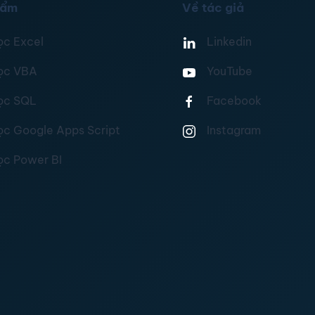
hẩm
Về tác giả
ọc Excel
Linkedin
ọc VBA
YouTube
ọc SQL
Facebook
ọc Google Apps Script
Instagram
ọc Power BI