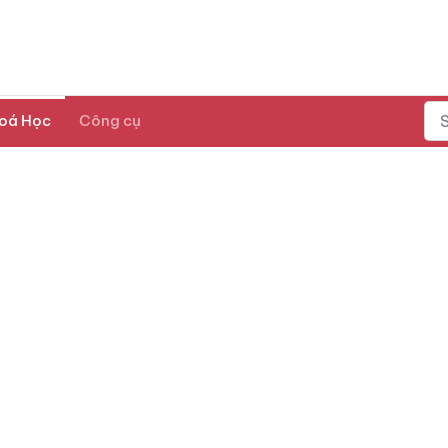
oá Học
Công cụ