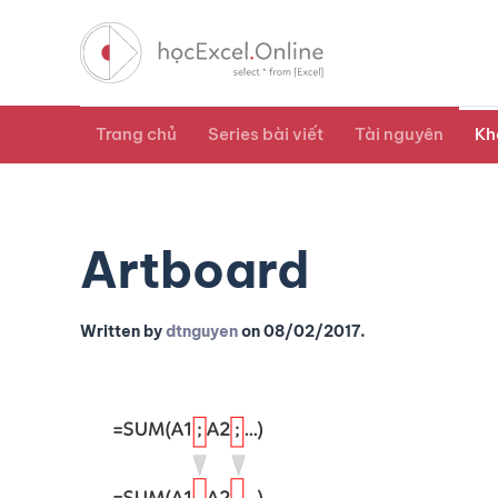
Trang chủ
Series bài viết
Tài nguyên
Kh
Artboard
Written by
dtnguyen
on
08/02/2017
.