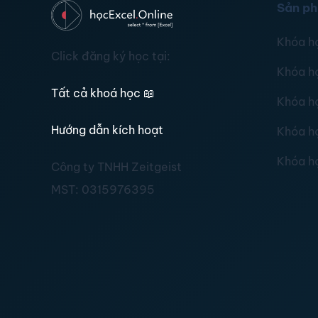
Sản p
Khóa h
Click đăng ký học tại:
Khóa h
Tất cả khoá học
📖
Khóa h
Hướng dẫn kích hoạt
Khóa h
Khóa h
Công ty TNHH Zeitgeist
MST:
0315976395