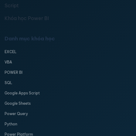
Script
Khóa học Power BI
Danh mục khóa học
EXCEL
VBA
POWER BI
SQL
Google Apps Script
Google Sheets
Power Query
Python
Power Platform