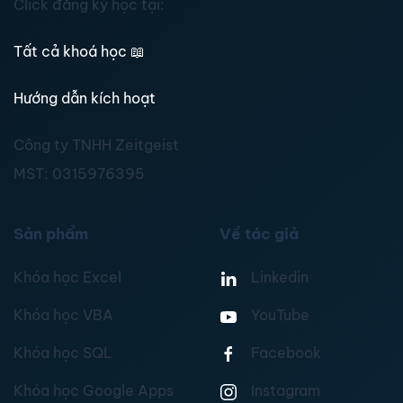
Click đăng ký học tại:
Tất cả khoá học
📖
Hướng dẫn kích hoạt
Công ty TNHH Zeitgeist
MST:
0315976395
Sản phẩm
Về tác giả
Khóa học Excel
Linkedin
Khóa học VBA
YouTube
Khóa học SQL
Facebook
Khóa học Google Apps
Instagram