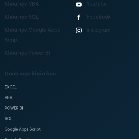
Khóa học VBA
YouTube
Khóa học SQL
Facebook
Khóa học Google Apps
Instagram
Script
Khóa học Power BI
Danh mục khóa học
EXCEL
VBA
POWER BI
SQL
Google Apps Script