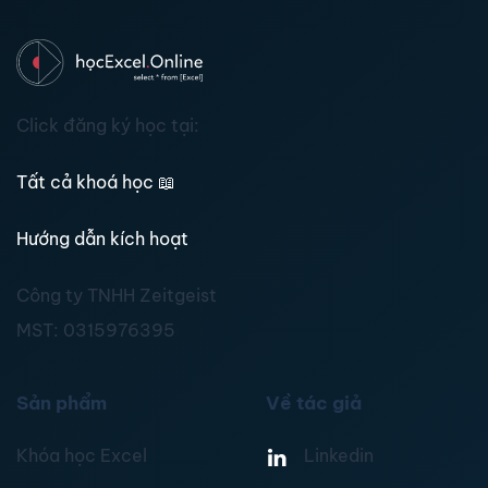
Click đăng ký học tại:
Tất cả khoá học
📖
Hướng dẫn kích hoạt
Công ty TNHH Zeitgeist
MST:
0315976395
Sản phẩm
Về tác giả
Khóa học Excel
Linkedin