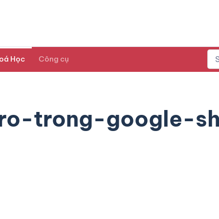
oá Học
Công cụ
o-trong-google-sh