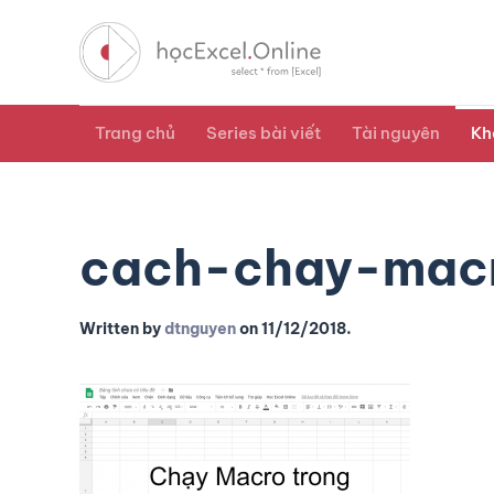
Trang chủ
Series bài viết
Tài nguyên
Kh
cach-chay-macr
Written by
dtnguyen
on
11/12/2018
.