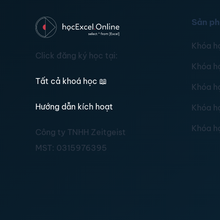
Sản p
Khóa h
Click đăng ký học tại:
Khóa h
Tất cả khoá học
📖
Khóa h
Hướng dẫn kích hoạt
Khóa h
Khóa h
Công ty TNHH Zeitgeist
MST:
0315976395