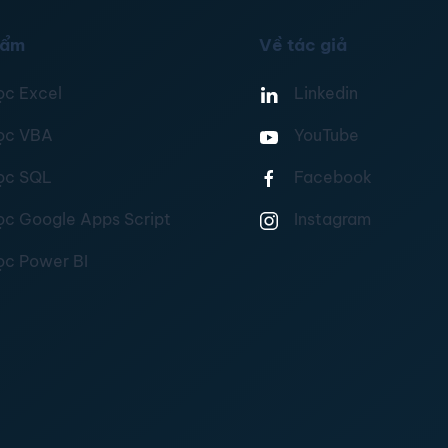
hẩm
Về tác giả
ọc Excel
Linkedin
ọc VBA
YouTube
ọc SQL
Facebook
ọc Google Apps Script
Instagram
ọc Power BI