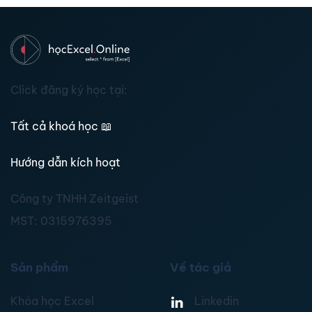
Click đăng ký học tại:
Tất cả khoá học
📖
Hướng dẫn kích hoạt
Công ty TNHH Zeitgeist
MST:
0315976395
Sản phẩm
Về tác giả
Khóa học Excel
Linkedin