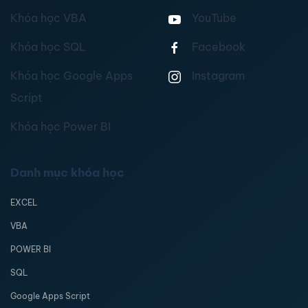
Khóa học VBA
YouTube
Khóa học SQL
Facebook
Khóa học Google Apps
Instagram
Script
Khóa học Power BI
Danh mục khóa học
EXCEL
VBA
POWER BI
SQL
Google Apps Script