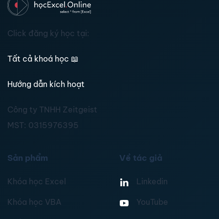
Click đăng ký học tại:
Tất cả khoá học
📖
Hướng dẫn kích hoạt
Công ty TNHH Zeitgeist
MST:
0315976395
Sản phẩm
Về tác giả
Khóa học Excel
Linkedin
Khóa học VBA
YouTube