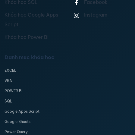
Khóa học SQL
Facebook
Khóa học Google Apps
Instagram
Script
Khóa học Power BI
Danh mục khóa học
EXCEL
VBA
POWER BI
SQL
Google Apps Script
Google Sheets
Power Query