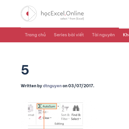
Trang chủ
Series bài viết
Tài nguyên
Kh
5
Written by
dtnguyen
on
03/07/2017
.