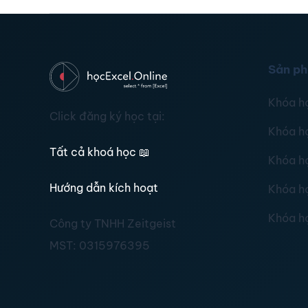
Sản p
Khóa h
Click đăng ký học tại:
Khóa h
Tất cả khoá học
📖
Khóa h
Hướng dẫn kích hoạt
Khóa h
Khóa h
Công ty TNHH Zeitgeist
MST:
0315976395