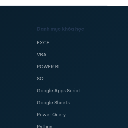
Danh mục khóa học
EXCEL
VBA
POWER BI
SQL
Google Apps Script
Google Sheets
Power Query
Python