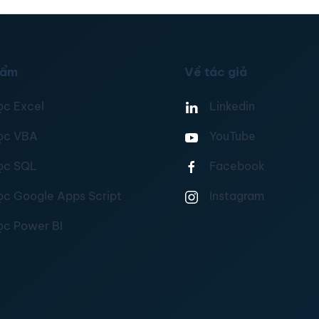
hẩm
Về tác giả
ọc Excel
Linkedin
ọc VBA
YouTube
ọc SQL
Facebook
ọc Google Apps Script
Instagram
ọc Power BI