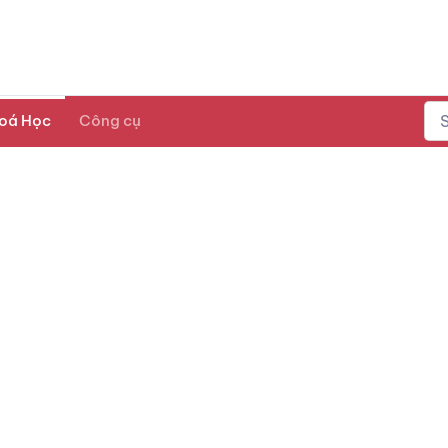
oá Học
Công cụ