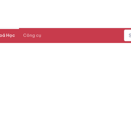
oá Học
Công cụ