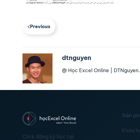
Previous
dtnguyen
@ Học Excel Online | DTNguyen.
Sản p
Khóa h
Click đăng ký học tại: