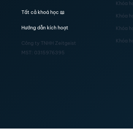
Khóa h
Tất cả khoá học
📖
Khóa h
Hướng dẫn kích hoạt
Khóa h
Khóa h
Công ty TNHH Zeitgeist
MST:
0315976395