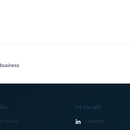
business
hẩm
Về tác giả
ọc Excel
Linkedin