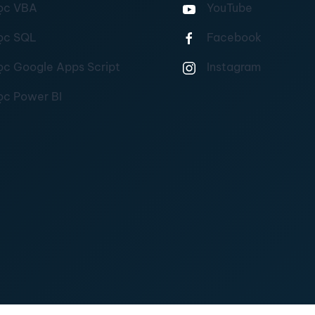
ọc VBA
YouTube
ọc SQL
Facebook
ọc Google Apps Script
Instagram
ọc Power BI