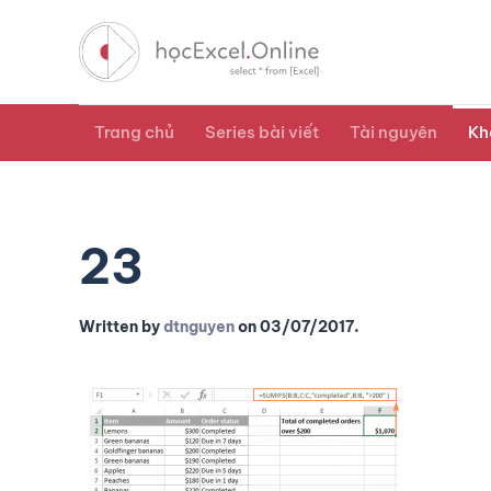
Trang chủ
Series bài viết
Tài nguyên
Kh
23
Written by
dtnguyen
on
03/07/2017
.