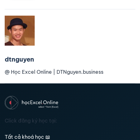
dtnguyen
@ Học Excel Online | DTNguyen.business
Click đăng ký học tại:
Tất cả khoá học
📖