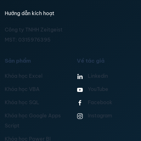
Hướng dẫn kích hoạt
Công ty TNHH Zeitgeist
MST:
0315976395
Sản phẩm
Về tác giả
Khóa học Excel
Linkedin
Khóa học VBA
YouTube
Khóa học SQL
Facebook
Khóa học Google Apps
Instagram
Script
Khóa học Power BI